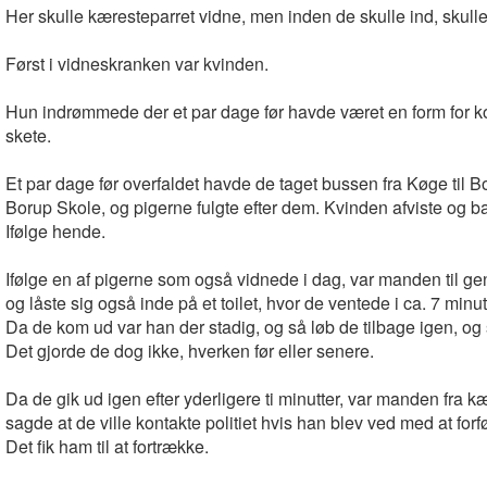
Her skulle kæresteparret vidne, men inden de skulle ind, skulle 
Først i vidneskranken var kvinden.
Hun indrømmede der et par dage før havde været en form for kont
skete.
Et par dage før overfaldet havde de taget bussen fra Køge til Bo
Borup Skole, og pigerne fulgte efter dem. Kvinden afviste og b
Ifølge hende.
Ifølge en af pigerne som også vidnede i dag, var manden til g
og låste sig også inde på et toilet, hvor de ventede i ca. 7 minut
Da de kom ud var han der stadig, og så løb de tilbage igen, og 
Det gjorde de dog ikke, hverken før eller senere.
Da de gik ud igen efter yderligere ti minutter, var manden fra 
sagde at de ville kontakte politiet hvis han blev ved med at for
Det fik ham til at fortrække.