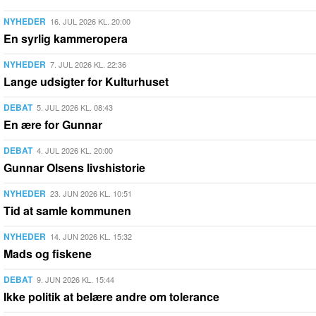
NYHEDER
16. JUL 2026 KL. 20:00
En syrlig kammeropera
NYHEDER
7. JUL 2026 KL. 22:36
Lange udsigter for Kulturhuset
DEBAT
5. JUL 2026 KL. 08:43
En ære for Gunnar
DEBAT
4. JUL 2026 KL. 20:00
Gunnar Olsens livshistorie
NYHEDER
23. JUN 2026 KL. 10:51
Tid at samle kommunen
NYHEDER
14. JUN 2026 KL. 15:32
Mads og fiskene
DEBAT
9. JUN 2026 KL. 15:44
Ikke politik at belære andre om tolerance