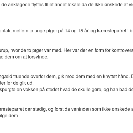
de anklagede flyttes til et andet lokale da de ikke ønskede at vi
akt mellem to unge piger på 14 og 15 år, og kæresteparret i buss
rup, hvor de to piger var med. Her var der en form for kontrovers 
ad dem om at forsvinde.
engæld truende overfor dem, gik mod dem med en knyttet hånd. D
ter før de gik ud.
spurgte en voksen på stedet hvad de skulle gøre, og han bad dem 
kæresteparret der stadig, og først da veninden som ikke ønskede 
følge dem.