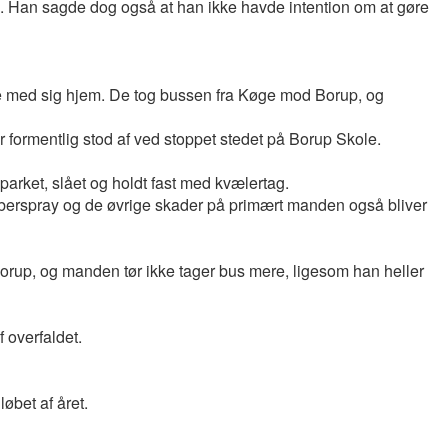
p. Han sagde dog også at han ikke havde intention om at gøre
te med sig hjem. De tog bussen fra Køge mod Borup, og
r formentlig stod af ved stoppet stedet på Borup Skole.
arket, slået og holdt fast med kvælertag.
berspray og de øvrige skader på primært manden også bliver
a Borup, og manden tør ikke tager bus mere, ligesom han heller
 overfaldet.
øbet af året.