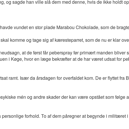
g, og sagde han ville slå dem med denne, hvis de ikke holdt o
 de havde vundet en stor plade Marabou Chokolade, som de brag
e skal komme og tage sig af kæresteparret, som de nu er klar ove
udsagn, at de først får peberspray før primært manden bliver sp
n i Køge, hvor en læge bekræfter at de har været udsat for pe
tsat ramt. Især da årsdagen for overfaldet kom. De er flyttet fr
 psykiske mén og andre skader der kan være opstået som følge af
personlige forhold. To af dem påregner at begynde i militæret i l