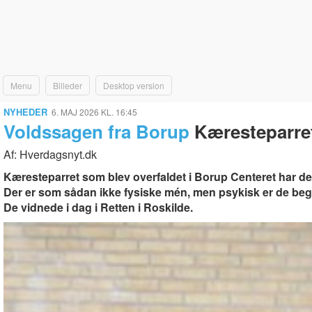
Menu
Billeder
Desktop version
NYHEDER
6. MAJ 2026 KL. 16:45
Voldssagen fra Borup
Kæresteparret
Af: Hverdagsnyt.dk
Kæresteparret som blev overfaldet i Borup Centeret har de
Der er som sådan ikke fysiske mén, men psykisk er de begge 
De vidnede i dag i Retten i Roskilde.