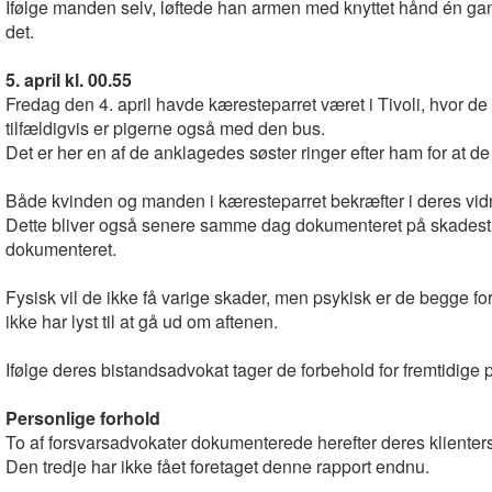
Ifølge manden selv, løftede han armen med knyttet hånd én gan
det.
5. april kl. 00.55
Fredag den 4. april havde kæresteparret været i Tivoli, hvor
tilfældigvis er pigerne også med den bus.
Det er her en af de anklagedes søster ringer efter ham for at d
Både kvinden og manden i kæresteparret bekræfter i deres vidne
Dette bliver også senere samme dag dokumenteret på skadestue
dokumenteret.
Fysisk vil de ikke få varige skader, men psykisk er de begge for
ikke har lyst til at gå ud om aftenen.
Ifølge deres bistandsadvokat tager de forbehold for fremtidige
Personlige forhold
To af forsvarsadvokater dokumenterede herefter deres klienters 
Den tredje har ikke fået foretaget denne rapport endnu.